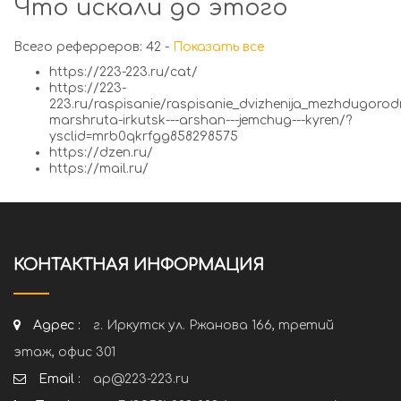
Что искали до этого
Всего реферреров: 42 -
Показать все
https://223-223.ru/cat/
https://223-
223.ru/raspisanie/raspisanie_dvizhenija_mezhdugorod
marshruta-irkutsk---arshan---jemchug---kyren/?
ysclid=mrb0qkrfgg858298575
https://dzen.ru/
https://mail.ru/
КОНТАКТНАЯ ИНФОРМАЦИЯ
Адрес :
г. Иркутск ул. Ржанова 166, третий
этаж, офис 301
Email :
ap@223-223.ru