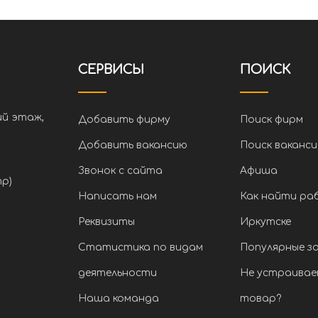
СЕРВИСЫ
ПОИСК
ий этаж,
Добавить фирму
Поиск фирм
Добавить вакансию
Поиск ваканси
Звонок с сайта
Афиша
тр)
Написать нам
Как найти ра
Реквизиты
Иркутске
Статистика по видам
Популярные з
деятельности
Не устраивае
Наша команда
товар?