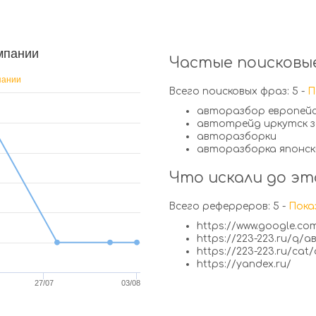
мпании
Частые поисковые
пании
Всего поисковых фраз: 5 -
П
авторазбор европейс
автотрейд иркутск 
авторазборки
авторазборка японс
Что искали до эт
Всего реферреров: 5 -
Пока
https://www.google.co
https://223-223.ru/q
https://223-223.ru/cat
https://yandex.ru/
27/07
03/08