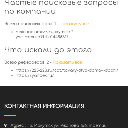
Частые поисковые запросы
по компании
Всего поисковых фраз: 1 -
Показать все
меховое ателье иркутск/?
ysclid=mrud9trlio14488317
Что искали до этого
Всего реферреров: 2 -
Показать все
https://223-223.ru/cat/tovary-dlya-doma-i-dachi/
https://yandex.ru/
КОНТАКТНАЯ ИНФОРМАЦИЯ
Адрес :
г. Иркутск ул. Ржанова 166, третий