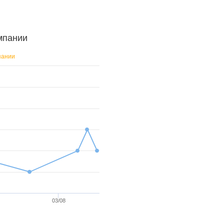
мпании
пании
03/08