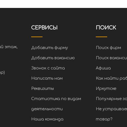
СЕРВИСЫ
ПОИСК
ий этаж,
Добавить фирму
Поиск фирм
Добавить вакансию
Поиск ваканси
Звонок с сайта
Афиша
тр)
Написать нам
Как найти ра
Реквизиты
Иркутске
Статистика по видам
Популярные з
деятельности
Не устраивае
Наша команда
товар?