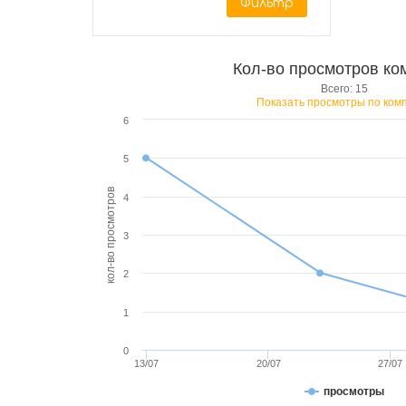
Фильтр
Кол-во просмотров ко
Всего: 15
Показать просмотры по ком
6
5
кол-во просмотров
4
3
2
1
0
13/07
20/07
27/07
просмотры