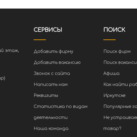
СЕРВИСЫ
ПОИСК
ий этаж,
Добавить фирму
Поиск фирм
Добавить вакансию
Поиск ваканси
Звонок с сайта
Афиша
тр)
Написать нам
Как найти ра
Реквизиты
Иркутске
Статистика по видам
Популярные з
деятельности
Не устраивае
Наша команда
товар?