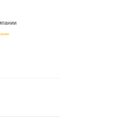
мпании
пании