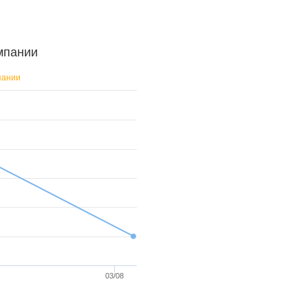
мпании
пании
03/08