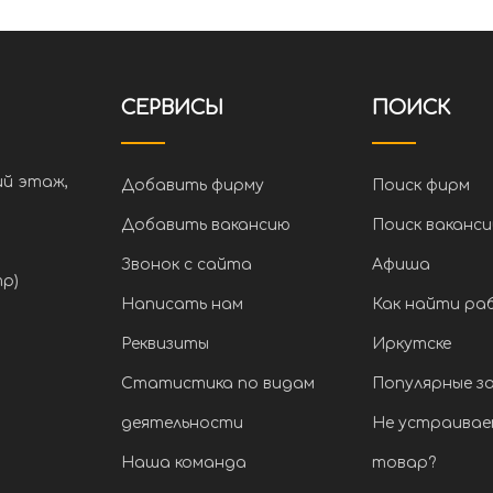
СЕРВИСЫ
ПОИСК
ий этаж,
Добавить фирму
Поиск фирм
Добавить вакансию
Поиск ваканси
Звонок с сайта
Афиша
тр)
Написать нам
Как найти ра
Реквизиты
Иркутске
Статистика по видам
Популярные з
деятельности
Не устраивае
Наша команда
товар?