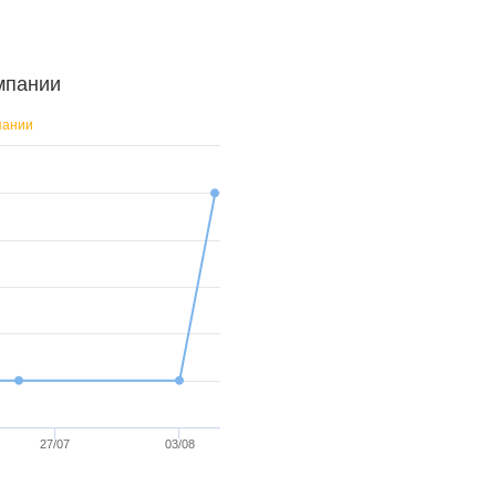
мпании
пании
27/07
03/08