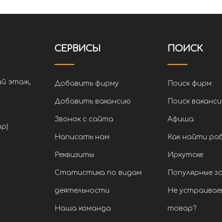
СЕРВИСЫ
ПОИСК
ий этаж,
Добавить фирму
Поиск фирм
Добавить вакансию
Поиск ваканси
Звонок с сайта
Афиша
тр)
Написать нам
Как найти ра
Реквизиты
Иркутске
Статистика по видам
Популярные з
деятельности
Не устраивае
Наша команда
товар?