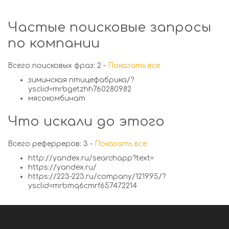
Частые поисковые запросы
по компании
Всего поисковых фраз: 2 -
Показать все
зиминская птицефабрика/?
ysclid=mrbgetzhh760280982
мясокомбинат
Что искали до этого
Всего реферреров: 3 -
Показать все
http://yandex.ru/searchapp?text=
https://yandex.ru/
https://223-223.ru/company/121995/?
ysclid=mrbmq6cmrf657472214