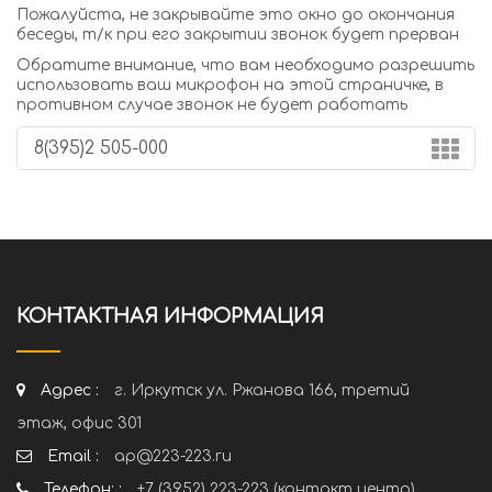
Пожалуйста, не закрывайте это окно до окончания
беседы, т/к при его закрытии звонок будет прерван
Обратите внимание, что вам необходимо разрешить
использовать ваш микрофон на этой страничке, в
противном случае звонок не будет работать
КОНТАКТНАЯ ИНФОРМАЦИЯ
Адрес :
г. Иркутск ул. Ржанова 166, третий
этаж, офис 301
Email :
ap@223-223.ru
Телефон: :
+7 (3952) 223-223 (контакт центр)