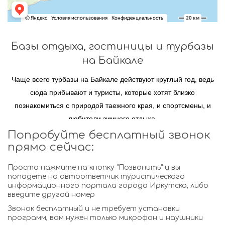
Базы отдыха, гостиницы и турбазы
на Байкале
Чаще всего турбазы на Байкале действуют круглый год, ведь
сюда прибывают и туристы, которые хотят близко
познакомиться с природой таежного края, и спортсмены, и
любители зимнего отдыха.
Попробуйте бесплатный звонок
прямо сейчас:
Гостиницы в Листвянке
Просто нажмите на кнопку "Позвонить" и вы
Базы отдыха на Ольхоне
попадете на автоответчик туристического
информационного портала города Иркутска, либо
Турбазы на Малом море
введите другой номер
Звонок бесплатный и не требует установки
Базы отдыха курорта Аршан
программ, вам нужен только микрофон и наушники