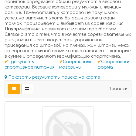
попыток определяет общий результат в весовой
категории. Весовые категории у мужчин и женщин
разные. Тяжелоатлет, у которого не получилось
успешно выполнить хотя бы один рывок и один
толчок, проигрывает и выбывает из соревнования.
Пауэрлифтинг
называют силовым троеборьем.
Связано это с тем, что в качестве соревновательных
дисциплин в него входят три упражнения:
приседания со штангой на плечах, жим штанги лежа
на горизонтальной скамье и тяга штанги — которые
в сумме и определяют квалификацию спортсмена.
✔
Где купить
✔
Спортивные
✔
Спортивная
спортивное питания
магазины
форма
Показать результаты поиска на карте
1 запись