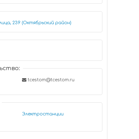
лица, 239 (Октябрьский район)
ьство:
tcestom@tcestom.ru
Электростанции