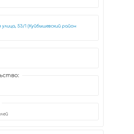
 улица, 53/1 (Куйбышевский район
ьство:
лей