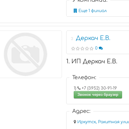
У компании:
Еще 1 филиал
Деркач Е.В.
3
0
1. ИП Деркач Е.В.
Телефон:
1)
+7 (3952) 30-91-19
Звонок через браузер
Адрес:
Иркутск, Ракитная улиц