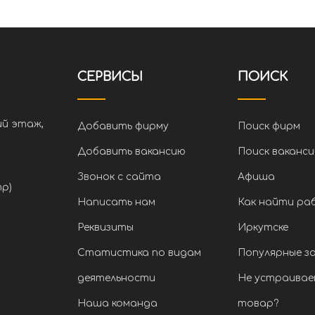
СЕРВИСЫ
ПОИСК
ий этаж,
Добавить фирму
Поиск фирм
Добавить вакансию
Поиск ваканси
Звонок с сайта
Афиша
тр)
Написать нам
Как найти ра
Реквизиты
Иркутске
Статистика по видам
Популярные з
деятельности
Не устраивае
Наша команда
товар?