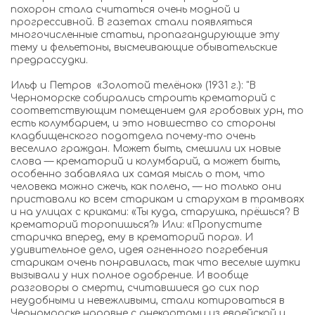
похорон стала считаться очень модной и
прогрессивной. В газетах стали появляться
многочисленные статьи, пропагандирующие эту
тему и фельетоны, высмеивающие обывательские
предрассудки.
Ильф и Петров «Золотой телёнок» (1931 г.): "В
Черноморске собирались строить крематорий с
соответствующим помещением для гробовых урн, то
есть колумбарием, и это новшество со стороны
кладбищенского подотдела почему-то очень
веселило граждан. Может быть, смешили их новые
слова — крематорий и колумбарий, а может быть,
особенно забавляла их самая мысль о том, что
человека можно сжечь, как полено, — но только они
приставали ко всем старикам и старухам в трамваях
и на улицах с криками: «Ты куда, старушка, прёшься? В
крематорий торопишься?» Или: «Пропустите
старичка вперед, ему в крематорий пора». И
удивительное дело, идея огненного погребения
старикам очень понравилась, так что веселые шутки
вызывали у них полное одобрение. И вообще
разговоры о смерти, считавшиеся до сих пор
неудобными и невежливыми, стали котироваться в
Черноморске наравне с анекдотами из еврейской и