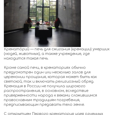
Кремато́рий — печь для сжигания (кремации) умерших
(людей, животных), а также учреждение, где
находится такая печь.
Кроме самой печи, в крематориях обычно
предусмотрен один или несколько залов для
церемонии прощания, которая может быть как
светской, так и включать религиозный обряд.
Кремация в России не получила широкого
распространения, в основном, вследствие
приверженности народа к веками сложившимся
православным традициям погребения,
предписывающим предавать тело земле.
С открытием Первого крематория идея огненных