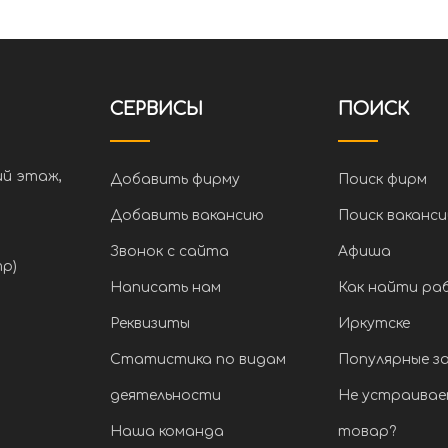
СЕРВИСЫ
ПОИСК
ий этаж,
Добавить фирму
Поиск фирм
Добавить вакансию
Поиск ваканси
Звонок с сайта
Афиша
тр)
Написать нам
Как найти ра
Реквизиты
Иркутске
Статистика по видам
Популярные з
деятельности
Не устраивае
Наша команда
товар?