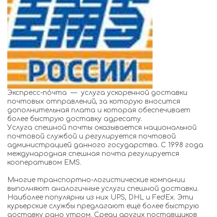
Экспресс-по́чта — услуга ускоренной доставки
почтовых отправлений, за которую вносится
дополнительная плата и которая обеспечивает
более быструю доставку адресату.
Услуга спешной почты оказывается национальной
почтовой службой и регулируется почтовой
администрацией данного государства. С 1998 года
международная спешная почта регулируется
кооперативом EMS.
Многие транспортно-логистические компании
выполняют аналогичные услуги спешной доставки.
Наиболее популярны из них UPS, DHL и FedEx. Эти
курьерские службы предлагают ещё более быструю
доставку рано утром. Среди других поставщиков