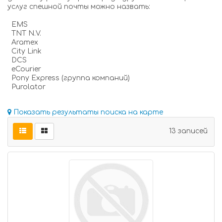
услуг спешной почты можно назвать:
EMS
TNT N.V.
Aramex
City Link
DCS
eCourier
Pony Express (группа компаний)
Purolator
Показать результаты поиска на карте
13 записей