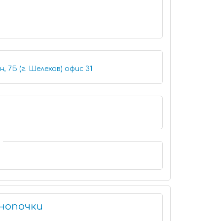
Шелехов, 1-й микрорайон, 7Б (г. Шелехов) офис 31
нопочки