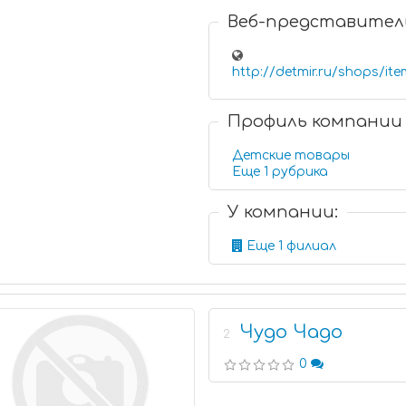
Веб-представител
http://detmir.ru/shops/it
Профиль компании
Детские товары
Еще 1 рубрика
У компании:
Еще 1 филиал
Чудо Чадо
2
0