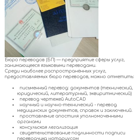
Бюро переводов (БП) — предприятие сферы услуг,
занимающееся языковыми переводами.
Среди наиболее распространённых услуг,
предоставляемых бюро переводов, можно отметить:
письменный перевод: документов (технический,
юридический, литературный, эквиритмический)
перевод чертежей AutoCAD
научный и научно-технический - перевод
медицинских документов, справок и заключений.
проставление апостиля уполномоченными
органами
консульская легализация
свидетельствование подлинности подписи
переводчика нотариусом