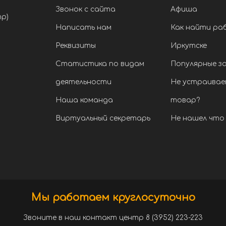
Звонок с сайта
Афиша
тр)
Написать нам
Как найти ра
Реквизиты
Иркутске
Статистика по видам
Популярные з
деятельности
Не устраивае
Наша команда
товар?
Виртуальный секретарь
Не нашел что 
Мы работаем круглосуточно
Звоните в наш контакт центр 8 (3952) 223-223