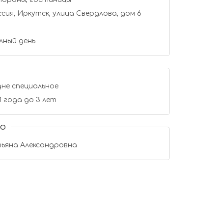
ия, Иркутск, улица Свердлова, дом 6
лный день
не специальное
 года до 3 лет
о
атьяна Александровна