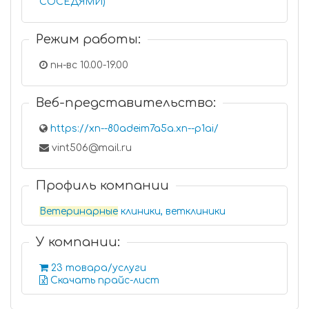
СОСЕДЯМИ)
Режим работы:
пн-вс 10.00-19.00
Веб-представительство:
https://xn--80adeim7a5a.xn--p1ai/
vint506@mail.ru
Профиль компании
Ветеринарные
клиники, ветклиники
У компании:
23 товара/услуги
Скачать прайс-лист