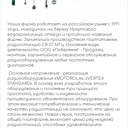
Наша фирма работает на российском рынке с 1991
года., находилась на берегу Иркутского
водохранилища, откуда и произошло название
фирмы. Занимались производством портативных
радиостанций СВ 27 МГц. Основные виды
деятельности ООО «Побережье" - Продажа,
монтаж, гарантийное и сервисное обслуживание
радиооборудования любых частотных
диапазонов.
Основное направление - реализация
радиооборудования «MOTOROLA», «VERTEX
STANDARD». В основу всех разработок этого
оборудования и положены три принципа:
простота, удобство и надежность
производимого абонентского оборудования. При
этом высокие потребительские и технические
качества радиостанций не означают, что цена их
столь же высока. Новая серия, построенная на
общей платформе, включает целый ряд моделей
радиостанций, способных удовлетворить