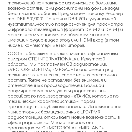
технологий, компактное исполнение с большими
возможностями, они рассчитаны на долгие годы
безотказной работы. Предлагаем новинку Ресивер
mdi DBR-901/1001. Приемник DBR-901 с улучшенной
чувствительностью предназначен для просмотра
цифрового телевидения (формат DVB-T2 и DVB-T) и
может использоваться с любым телевизором,
имеющим аудио-видео вход или HDMI вход (в том
числе и компьютерные мониторы).
ООО «Побережье» так же является официальным
дилером СTE INTERNATIONAL» в Иркутской
области. Мы поставляем СВ радиостанции
«VECTOR», «OPTIM», «MEGAJET» они имеют ряд
технических новшеств, спрос на них постоянно
растет. Также не оставляем без внимания и
отечественных производителей. Большой
популярностью пользуются радиостанции
российского производства – «ТАИС», которые по
техническим характеристикам, порой
превосходят зарубежные аналоги. Использование
миниатюрных безлицензионных LPD/PMR
радиостанций, открывает новые возможности в
сфере радиосвязи. Много новинок от
производителей «MOTOROLA», «MIDLAND»