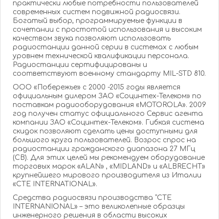
практически любые потребности пользователей
современных систем подвижной радиосвязи.
Богатый выбор, программируемые функции в
сочетании с простотой использования и высоким
качеством звука позволяют использовать
радиостанции данной серии в системах с любым
уровнем технической квалификации персонала.
Радиостанции сертифицированы и
соответствуют военному стандарту MIL-STD 810.
ООО «Побережье» с 2000 -2015 годы является
официальным дилером ЗАО «Социнтех-Телеком» по
поставкам радиооборудования «MOTOROLA». 2009
год получен статус официального Сервис агента
компании ЗАО «Социнтех-Телеком». Гибкая система
скидок позволяют сделать цены доступными для
большого круга пользователей. Возрос спрос на
радиостанции гражданского диапазона 27 МГц
(CB). Для этих целей мы рекомендуем оборудование
торговых марок «ALAN» , «MIDLAND» и «ALBRECHT»
крупнейшего мирового производителя из Италии
«CTE INTERNATIONAL».
Средства радиосвязи производства “СТЕ
INTERNANIONAL» – это великолепные образцы
инженерного решения в области высоких