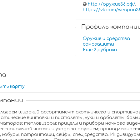
http://оружие38.рф/
,
https://vk.com/weapon3
Профиль компани
Оружие и средства
самозащиты
Еще 2 рубрики
та
ыть карту
омпании
м широкий ассортимент охотничьего и спортивного оружия; оружие самообороны;
нтовки и пистолеты; луки и арбалеты; большой выбор оптических прицелов и
аторов; тепловизоры; прицелы и приборы ночного видения; бинокли
иональной чистки и ухода за оружием; принадлежности для охоты: боеприпасы, ножи, ремн
, патронташи, сейфы, спец.средства. Индивидуальная доставка оружия на заказ.