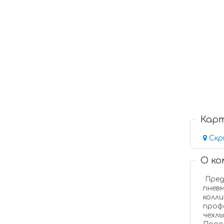
Кар
Скр
О к
Предлагае
пневматические ви
коллим
професс
чехлы, кобуры