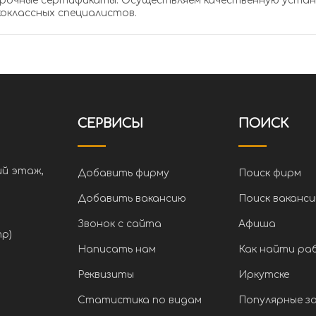
чественную установку оптических прицелов. Консультации
оклассных специалистов.
СЕРВИСЫ
ПОИСК
ий этаж,
Добавить фирму
Поиск фирм
Добавить вакансию
Поиск ваканси
Звонок с сайта
Афиша
тр)
Написать нам
Как найти ра
Реквизиты
Иркутске
Статистика по видам
Популярные з