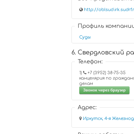
http://oblsud.irk.sudrf.
Профиль компани
Суды
6. Свердловский р
Телефон:
1)
+7 (3952) 38-75-35
канцелярия по граждан
делам
Звонок через браузер
Адрес:
Иркутск, 4-я Железно