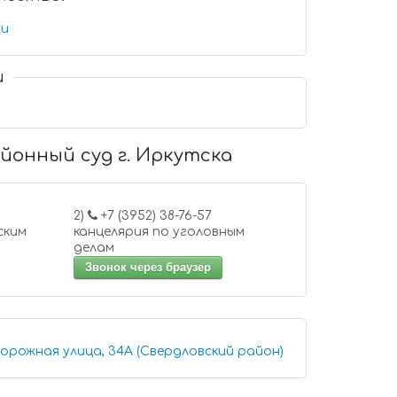
ru
и
айонный суд г. Иркутска
2)
+7 (3952) 38-76-57
ским
канцелярия по уголовным
делам
Звонок через браузер
дорожная улица, 34А (Свердловский район)