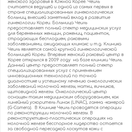
женского здоровья в Южной Корее. Чеиль
считается ведущей и одной из самых первых в
стране специализированных гинекологических
больниц, внесшей заметный вклад в развитие
гинекологии Кореи. Больница Чеиль
предоставляет полный спектр медицинских услуг
для беременных женщин, рожениц, пациенток,
страдающих бесплодием, раковыми
заболеваниями, ожидающих климакс и т.д. Клиника
Чеиль является самой крупной гинекологической
больницей Кореи. Впервые женский раковый центр в
Корее открылся в 2009 году на базе клиники Чеиль.
Данный центр предоставляет полный спектр
специализированных услуг с применением
инновационных технологий по точной
диагностике и успешному лечению онкологических
заболеваний молочной железы, матки, яичников,
щитовидной железы. Онкологический центр
оснащен таким медицинским оборудованием, как
линейный ускоритель Линак (LINAC), гамма -камерой
(G-Camera). В Клинике Чеиль проводятся операции
по реконструкции молочной железы. В
реконструктивно-пластических операциях на
молочной железе бесспорное лидерство остается
за свободной пересадкой лоскутов кожи с