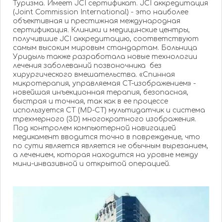
Туризма. Имеет JCI сертификат. JCI аккредитация
(Joint Commission International) - это наиболее
объективная и престижная международная
сертификация. Клиники и медицинские центры,
получившие JCI аккредитацию, соответствуют
самым высоким мировым стандартам. Больница
Уридыль также разработала новые технологии
лечения заболеваний позвоночника без
хирургического вмешательства. «Спинная
микротерапия, управляемая CT-изображением» -
новейшая инъекционная терапия, безопасная,
быстрая и точная, так как в ее процессе
используется CT (MD-CT) мультидатчик и система
трехмерного (3D) многократного изображения.
Под контролем компьютерной навигацией
медикамент вводится точно в повреждение, что
по сути является является не обычным вырезанием,
а лечением, которая находится на уровне между
мини-инвазивной и открытой операцией.