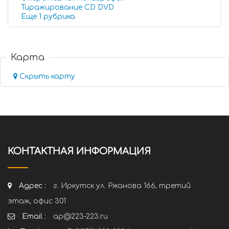
Тиражирование CD DVD
Еще 1 рубрика
Карта
Скрыть карту
КОНТАКТНАЯ ИНФОРМАЦИЯ
Адрес :
г. Иркутск ул. Ржанова 166, третий
этаж, офис 301
Email :
ap@223-223.ru