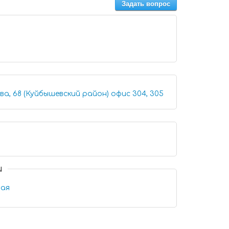
Задать вопрос
Иркутск, улица Шевцова, 68 (Куйбышевский район) офис 304, 305
и
ная