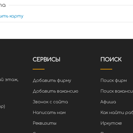
та
ыть карту
СЕРВИСЫ
ПОИСК
ий этаж,
Добавить фирму
Поиск фирм
Добавить вакансию
Поиск ваканси
Звонок с сайта
Афиша
тр)
Написать нам
Как найти ра
Реквизиты
Иркутске