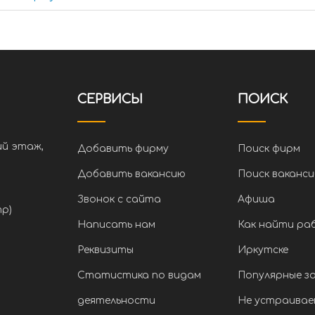
СЕРВИСЫ
ПОИСК
ий этаж,
Добавить фирму
Поиск фирм
Добавить вакансию
Поиск ваканси
Звонок с сайта
Афиша
тр)
Написать нам
Как найти ра
Реквизиты
Иркутске
Статистика по видам
Популярные з
деятельности
Не устраивае