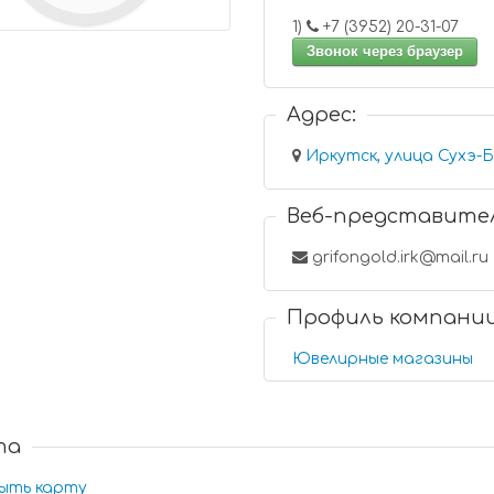
1)
+7 (3952) 20-31-07
Звонок через браузер
Адрес:
Иркутск, улица Сухэ-Б
Веб-представите
grifongold.irk@mail.ru
Профиль компани
Ювелирные магазины
та
ыть карту