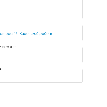
атора, 18 (Кировский район)
льство:
и