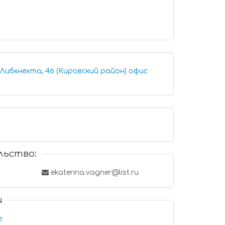
ибкнехта, 46 (Кировский район) офис
льство:
ekaterina.vagner@list.ru
и
г