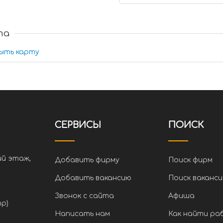
та
ыть карту
СЕРВИСЫ
ПОИСК
ий этаж,
Добавить фирму
Поиск фирм
Добавить вакансию
Поиск ваканси
Звонок с сайта
Афиша
тр)
Написать нам
Как найти ра