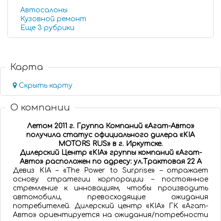
Автосалоны
Кузовной ремонт
Еще 3 рубрики
Карта
Скрыть карту
О компании
Летом 2011 г. Группа Компаний «Агат-Авто»
получила статус официального дилера «KIA
MOTORS RUS» в г. Иркутске.
Дилерский Центр «KIA» группы компаний «Агат-
Авто» расположен по адресу:
ул.Трактовая 22 А
Девиз KIA – «The Power to Surprise» – отражает
основу стратегии корпорации – постоянное
стремление к инновациям, чтобы производить
автомобили, превосходящие ожидания
потребителей. Дилерский центр «KIA» ГК «Агат-
Авто» ориентируется на ожидания/потребности