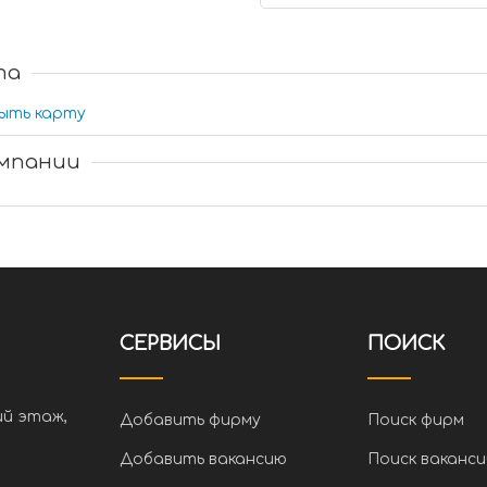
та
ыть карту
омпании
СЕРВИСЫ
ПОИСК
ий этаж,
Добавить фирму
Поиск фирм
Добавить вакансию
Поиск ваканси