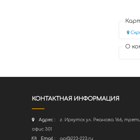
Кар
Скр
О к
КОНТАКТНАЯ ИНФОРМАЦИЯ
Адрес :
г. Иркутск ул. Ржанова 166, трет
офис 301
Email :
ap@223-223.ru