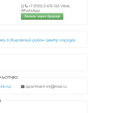
2)
+7 (950) 0-615-126 Viber,
WhatsApp
Звонок через браузер
ова, 6 (Кировский район Центр города)
льство:
irk.ru/
apartment-irk@mail.ru
и