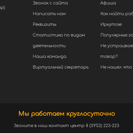
Звонок с сайта
Афиша
тр)
Написать нам
Как найти ра
Реквизиты
Иркутске
Статистика по видам
Популярные з
деятельности
Не устраивае
Наша команда
товар?
Виртуальный секретарь
Не нашел что 
Мы работаем круглосуточно
Звоните в наш контакт центр 8 (3952) 223-223