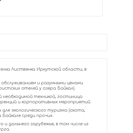
елка Листвянка Иркутской области, в
 обслуживанием и разумными ценами
ристских отелей у озера Байкал).
й необходимой техникой, гостиница
еренций и корпоративных мероприятий.
для экологического туризма (охота,
 Байкале среди прочих.
 и дальнего зарубежья, в том числе из
рга.