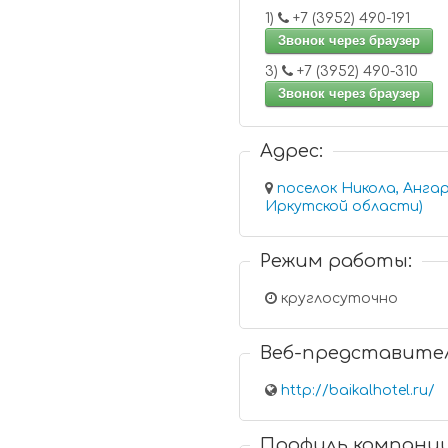
1)
+7 (3952) 490-191
Звонок через браузер
3)
+7 (3952) 490-310
Звонок через браузер
Адрес:
поселок Никола, Ангар
Иркутской области)
Режим работы:
круглосуточно
Веб-представите
http://baikalhotel.ru/
Профиль компани