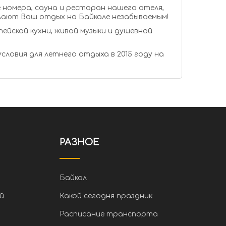
номера, сауна и ресторан нашего отеля,
елают Ваш отдых на Байкале незабываемым!
пейской кухни, живой музыки и душевной
словия для летнего отдыха в 2015 году на
РАЗНОЕ
Байкал
й
Какой сегодня праздник
Расписание транспорта