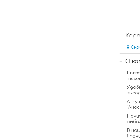
Кар
Скр
О к
Гости
тихом
Удоб
выгод
А с у
"Ана
Налич
рыбал
В наш
Япони