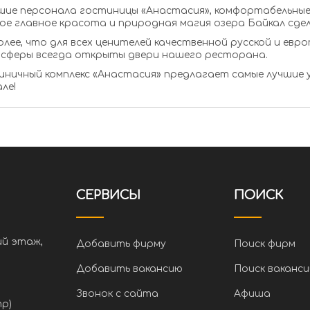
шие персонала гостиницы «Анастасия», комфортабельные 
ое главное красота и природная магия озера Байкал сд
олее, что для всех ценителей качественной русской и евро
сферы всегда открыты двери нашего ресторана.
ничный комплекс «Анастасия» предлагает самые лучшие у
ле!
СЕРВИСЫ
ПОИСК
ий этаж,
Добавить фирму
Поиск фирм
Добавить вакансию
Поиск ваканси
Звонок с сайта
Афиша
тр)