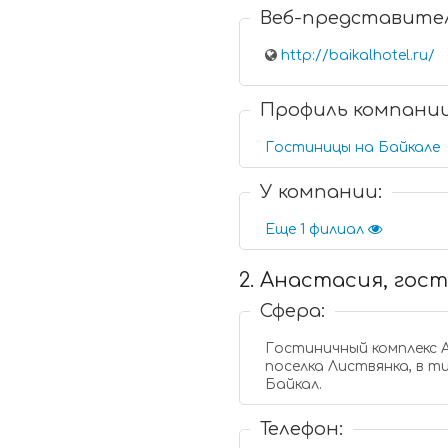
Веб-представите
http://baikalhotel.ru/
Профиль компани
Гостиницы на Байкале
У компании:
Еще 1 филиал
2. Анастасия, гос
Сфера:
Гостиничный комплекс Анастасия нахо
поселка Листвянка, в т
Байкал.
Телефон: