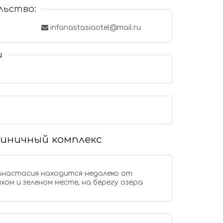
льство:
infanastasiaotel@mail.ru
и
тиничный комплекс
дится недалеко от
ихом и зеленом месте, на берегу озера