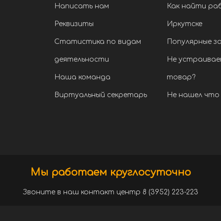
Написать нам
Как найти ра
Реквизиты
Иркутске
Статистика по видам
Популярные з
деятельности
Не устраивае
Наша команда
товар?
Виртуальный секретарь
Не нашел что 
Мы работаем круглосуточно
Звоните в наш контакт центр 8 (3952) 223-223