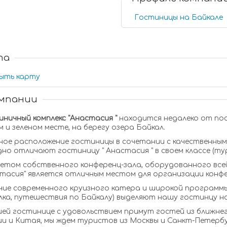
Гостиницы на Байкале
та
ыть карту
омпании
ничный комплекс "Анастасия "
находится недалеко от пос
 и зеленом месте, на берегу озера Байкал.
ное расположение гостиницы в сочетании с качественным
но отличают гостиницу " Анастасия " в своем классе (ту
четом собственного конференц-зала, оборудованного все
стасия" является отличным местом для организации конф
ие современного круизного катера и широкой программы 
ка, путешествия по Байкалу) выделяют нашу гостинцу на
ей гостинице с удовольствием примут гостей из ближнего
и и Китая, мы ждем туристов из Москвы и Санкт-Петербу