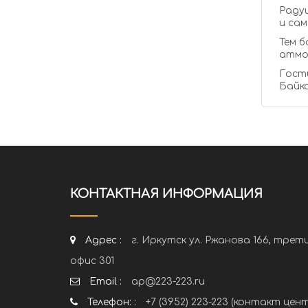
Раду
и сам
Тем б
атмо
Гости
Байка
КОНТАКТНАЯ ИНФОРМАЦИЯ
Адрес :
г. Иркутск ул. Ржанова 166, трет
офис 301
Email :
ap@223-223.ru
Телефон: :
+7 (3952) 223-223 (контакт цен