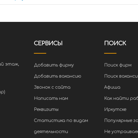
СЕРВИСЫ
ПОИСК
ий этаж,
Добавить фирму
Поиск фирм
Добавить вакансию
Поиск ваканси
Звонок с сайта
Афиша
тр)
Написать нам
Как найти ра
Реквизиты
Иркутске
Статистика по видам
Популярные з
деятельности
Не устраивае