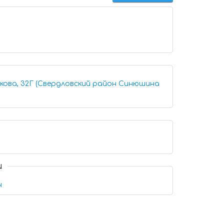
икова, 32Г (Свердловский район Синюшина
и
ы