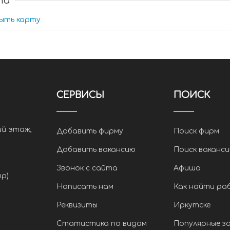
та
ыть карту
СЕРВИСЫ
ПОИСК
ий этаж,
Добавить фирму
Поиск фирм
Добавить вакансию
Поиск ваканси
Звонок с сайта
Афиша
тр)
Написать нам
Как найти ра
Реквизиты
Иркутске
Статистика по видам
Популярные з