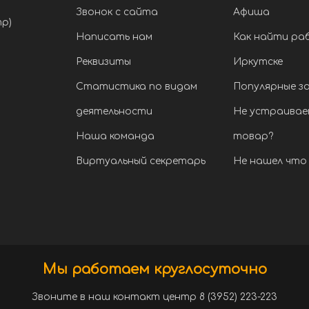
Звонок с сайта
Афиша
тр)
Написать нам
Как найти ра
Реквизиты
Иркутске
Статистика по видам
Популярные з
деятельности
Не устраивае
Наша команда
товар?
Виртуальный секретарь
Не нашел что 
Мы работаем круглосуточно
Звоните в наш контакт центр 8 (3952) 223-223