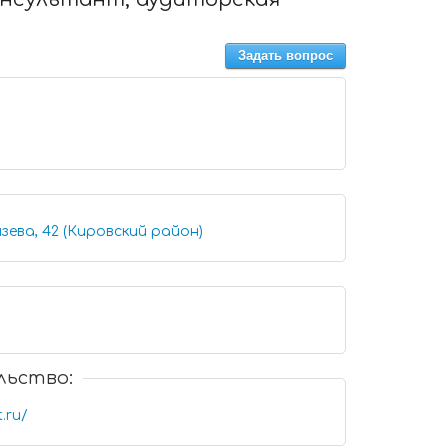
Задать вопрос
зева, 42 (Кировский район)
льство:
.ru/