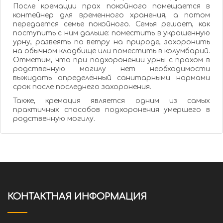
После кремации прах покойного помещается в
контейнер для временного хранения, а потом
передается семье покойного. Семья решает, как
поступить с ним дальше: поместить в украшенную
урну, развеять по ветру на природе, захоронить
на обычном кладбище или поместить в колумбарий.
Отметим, что при подхоронении урны с прахом в
родственную могилу нет необходимости
выжидать определённый санитарными нормами
срок после последнего захоронения.
Также, кремация является одним из самых
практичных способов подхоронения умершего в
родственную могилу.
КОНТАКТНАЯ ИНФОРМАЦИЯ