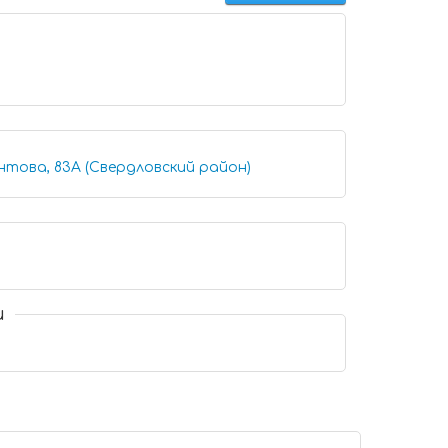
нтова, 83А (Свердловский район)
и