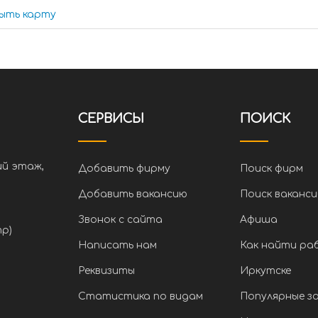
ыть карту
СЕРВИСЫ
ПОИСК
ий этаж,
Добавить фирму
Поиск фирм
Добавить вакансию
Поиск ваканси
Звонок с сайта
Афиша
тр)
Написать нам
Как найти ра
Реквизиты
Иркутске
Статистика по видам
Популярные з