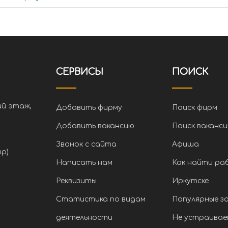
СЕРВИСЫ
ПОИСК
ий этаж,
Добавить фирму
Поиск фирм
Добавить вакансию
Поиск ваканси
Звонок с сайта
Афиша
тр)
Написать нам
Как найти ра
Реквизиты
Иркутске
Статистика по видам
Популярные з
деятельности
Не устраивае