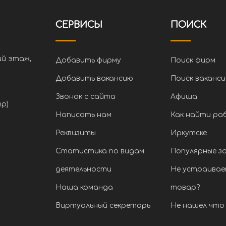
СЕРВИСЫ
ПОИСК
ий этаж,
Добавить фирму
Поиск фирм
Добавить вакансию
Поиск ваканси
Звонок с сайта
Афиша
тр)
Написать нам
Как найти ра
Реквизиты
Иркутске
Статистика по видам
Популярные з
деятельности
Не устраивае
Наша команда
товар?
Виртуальный секретарь
Не нашел что 