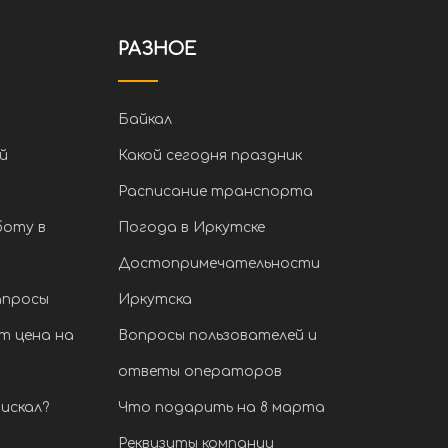
РАЗНОЕ
Байкал
й
Какой сегодня праздник
Расписание транспорта
боту в
Погода в Иркутске
Достопримечательности
апросы
Иркутска
т цена на
Вопросы пользователей и
ответы операторов
искал?
Что подарить на 8 марта
Реквизиты компании