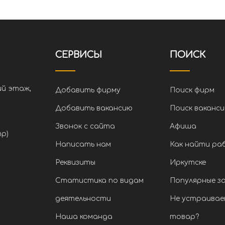
СЕРВИСЫ
ПОИСК
ий этаж,
Добавить фирму
Поиск фирм
Добавить вакансию
Поиск ваканси
Звонок с сайта
Афиша
тр)
Написать нам
Как найти ра
Реквизиты
Иркутске
Статистика по видам
Популярные з
деятельности
Не устраивае
Наша команда
товар?