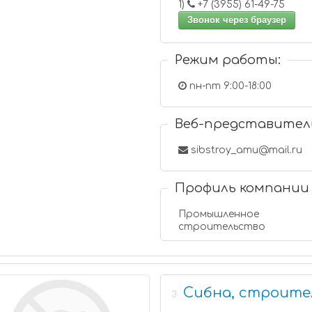
1)
+7 (3955) 61-49-75
Звонок через браузер
Режим работы:
пн-пт 9:00-18:00
Веб-представител
sibstroy_amu@mail.ru
Профиль компании
Промышленное
строительство
Сибна, строите
3