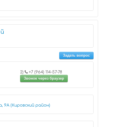
ой
Задать вопрос
2)
+7 (964) 114-57-78
Звонок через браузер
а, 9А (Кировский район)