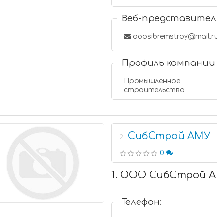
Веб-представител
ooosibremstroy@mail.r
Профиль компании
Промышленное
строительство
СибСтрой АМУ
2
0
1. ООО СибСтрой 
Телефон: