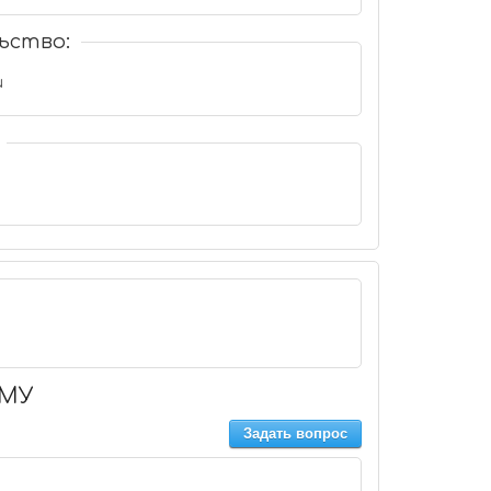
ьство:
u
АМУ
Задать вопрос