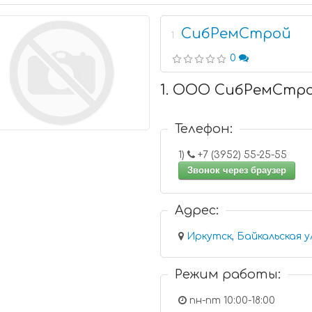
СибРемСтрой
1
0
1. ООО СибРемСтр
Телефон:
1)
+7 (3952) 55-25-55
Звонок через браузер
Адрес:
Иркутск, Байкальская у
Режим работы:
пн-пт 10:00-18:00