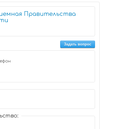
иемная Правительства
сти
Задать вопрос
й
ьство: