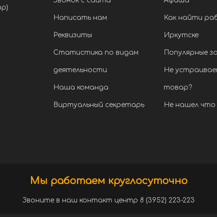
Звонок с сайта
Афиша
тр)
Написать нам
Как найти ра
Реквизиты
Иркутске
Статистика по видам
Популярные з
деятельности
Не устраивае
Наша команда
товар?
Виртуальный секретарь
Не нашел что 
Мы работаем круглосуточно
Звоните в наш контакт центр 8 (3952) 223-223