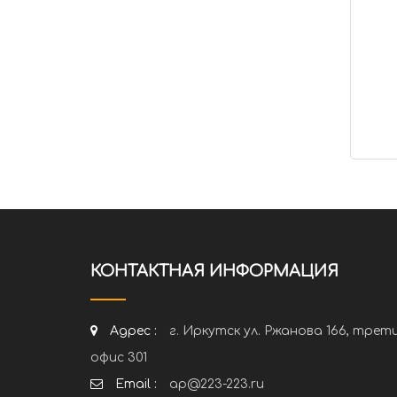
КОНТАКТНАЯ ИНФОРМАЦИЯ
Адрес :
г. Иркутск ул. Ржанова 166, трет
офис 301
Email :
ap@223-223.ru