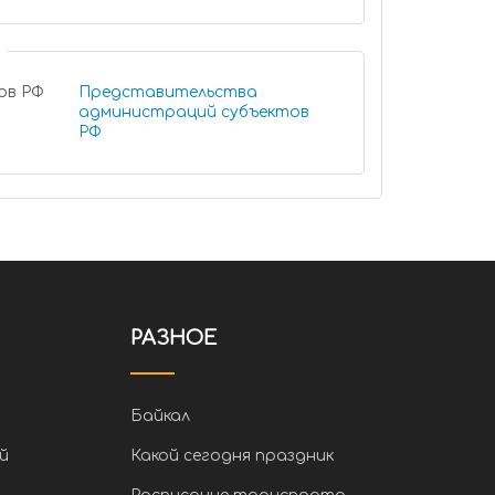
ов РФ
Представительства
администраций субъектов
РФ
РАЗНОЕ
Байкал
й
Какой сегодня праздник