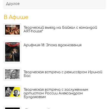
Другое
В Афише
Творческий выезд на Байкал с командой
ART-house*
Арифмия-18: Эпоха вдохновения
Творческая встреча с режиссёром Ириной
Бас
Творческая встреча с заслуженным
артистом России Александром
Булдаковым